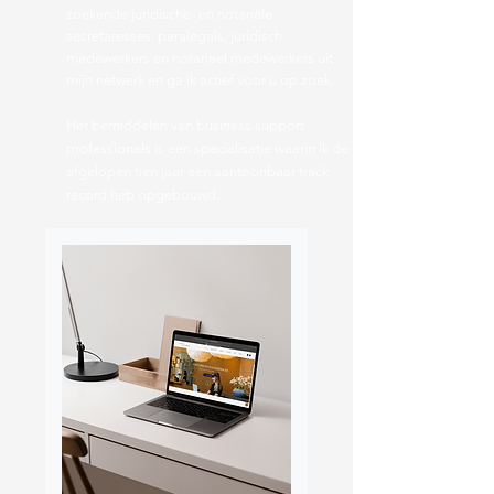
zoekende juridische- en notariële
secretaresses, paralegals, juridisch
medewerkers en notarieel medewerkers uit
mijn netwerk en ga ik actief voor u op zoek.
Het bemiddelen van business support
professionals is een specialisatie waarin ik de
afgelopen tien jaar een
aantoonbaar track
record
heb opgebouwd.