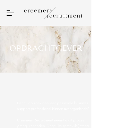
OPDRACHTGEVER
Bent u op zoek naar een passende
business
support professional binnen uw organisatie?
Creemers Recruitment neemt u dit proces
graag uit handen. Dagelijks spreek ik (latent)