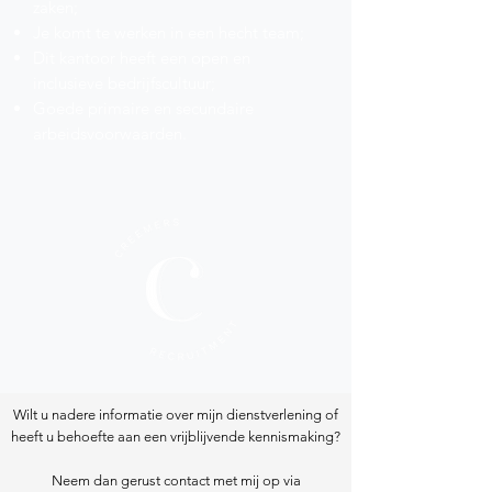
zaken;
Je komt te werken in een hecht team;
Dit kantoor heeft een open en
inclusieve bedrijfscultuur;
Goede primaire en secundaire
arbeidsvoorwaarden.
Wilt u nadere informatie over mijn dienstverlening of
heeft u behoefte aan een vrijblijvende kennismaking?
Neem dan gerust contact met mij op via