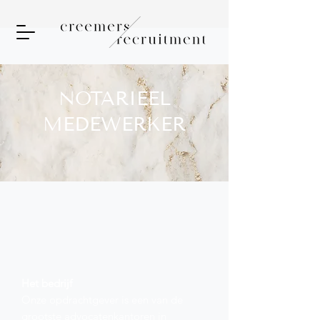
NOTARIEEL
MEDEWERKER
Het bedrijf
Onze opdrachtgever is een van de
grootste advocatenkantoren in